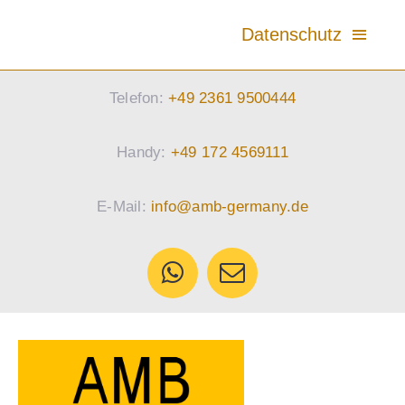
Zum
Datenschutz
Inhalt
springen
Telefon:
+49 2361 9500444
Privatsphäre-Einstellungen: Historie
Handy:
+49 172 4569111
Einwilligung widerrufen
E-Mail:
info@amb-germany.de
Privatsphäre Einstellung
Cookie Richtlinien